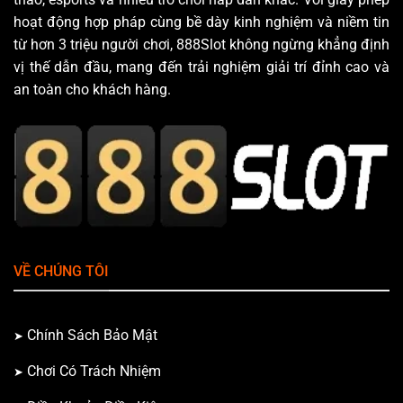
hoạt động hợp pháp cùng bề dày kinh nghiệm và niềm tin
từ hơn 3 triệu người chơi, 888Slot không ngừng khẳng định
vị thế dẫn đầu, mang đến trải nghiệm giải trí đỉnh cao và
an toàn cho khách hàng.
VỀ CHÚNG TÔI
Chính Sách Bảo Mật
Chơi Có Trách Nhiệm