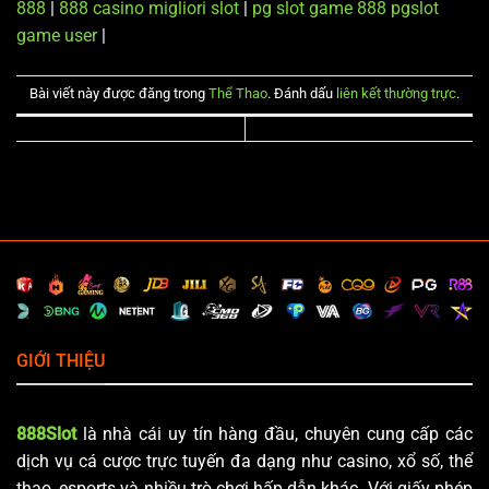
888
|
888 casino migliori slot
|
pg slot game 888 pgslot
game user
|
Bài viết này được đăng trong
Thể Thao
. Đánh dấu
liên kết thường trực
.
GIỚI THIỆU
888Slot
là nhà cái uy tín hàng đầu, chuyên cung cấp các
dịch vụ cá cược trực tuyến đa dạng như casino, xổ số, thể
thao, esports và nhiều trò chơi hấp dẫn khác. Với giấy phép