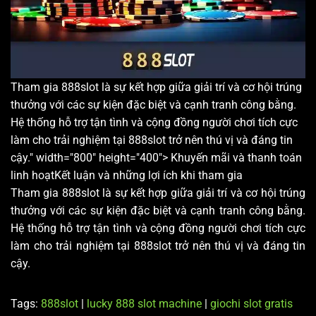
Tham gia 888slot là sự kết hợp giữa giải trí và cơ hội trúng
thưởng với các sự kiện đặc biệt và cạnh tranh công bằng.
Hệ thống hỗ trợ tận tình và cộng đồng người chơi tích cực
làm cho trải nghiệm tại 888slot trở nên thú vị và đáng tin
cậy.
" width="800" height="400">
Khuyến mãi và thanh toán
linh hoạt
Kết luận và những lợi ích khi tham gia
Tham gia 888slot là sự kết hợp giữa giải trí và cơ hội trúng
thưởng với các sự kiện đặc biệt và cạnh tranh công bằng.
Hệ thống hỗ trợ tận tình và cộng đồng người chơi tích cực
làm cho trải nghiệm tại 888slot trở nên thú vị và đáng tin
cậy.
Tags:
888slot
|
lucky 888 slot machine
|
giochi slot gratis