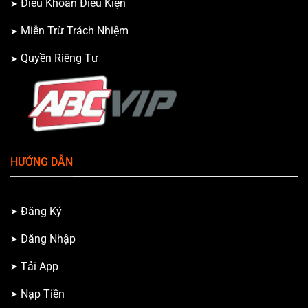
Điều Khoản Điều Kiện
Miễn Trừ Trách Nhiệm
Quyền Riêng Tư
HƯỚNG DẪN
Đăng Ký
Đăng Nhập
Tải App
Nạp Tiền