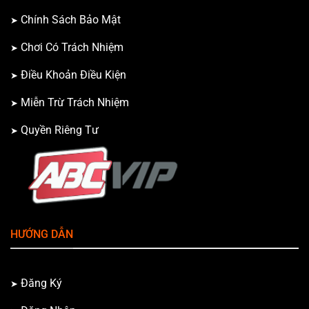
Chính Sách Bảo Mật
Chơi Có Trách Nhiệm
Điều Khoản Điều Kiện
Miễn Trừ Trách Nhiệm
Quyền Riêng Tư
HƯỚNG DẪN
Đăng Ký