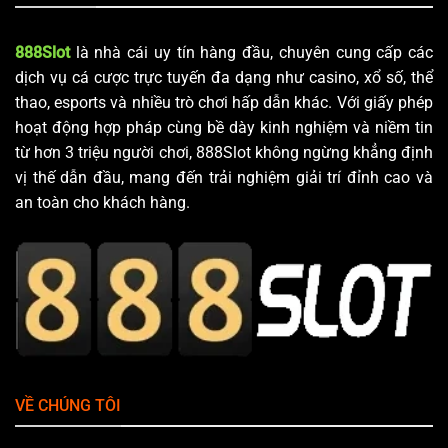
888Slot
là nhà cái uy tín hàng đầu, chuyên cung cấp các
dịch vụ cá cược trực tuyến đa dạng như casino, xổ số, thể
thao, esports và nhiều trò chơi hấp dẫn khác. Với giấy phép
hoạt động hợp pháp cùng bề dày kinh nghiệm và niềm tin
từ hơn 3 triệu người chơi, 888Slot không ngừng khẳng định
vị thế dẫn đầu, mang đến trải nghiệm giải trí đỉnh cao và
an toàn cho khách hàng.
VỀ CHÚNG TÔI