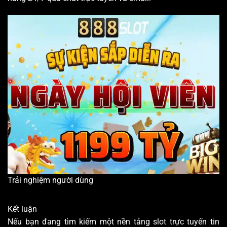
Trải nghiệm người dùng
Kết luận
Nếu bạn đang tìm kiếm một nền tảng slot trực tuyến tin