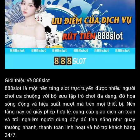
Giới thiệu về 888slot
888slot là một nền tảng slot trực tuyến được nhiều người
chơi ưa chuộng với bộ sưu tập trò chơi đa dạng, đồ họa
sống động và hiệu suất mượt mà trên mọi thiết bị. Nền
tảng này có giấy phép hợp lệ, cung cấp giao dịch an toàn
và trải nghiệm người dùng đầy đủ tính năng như quay
thưởng nhanh, thanh toán linh hoạt và hỗ trợ khách hàng
24/7.