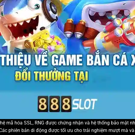
hệ mã hóa SSL, RNG được chứng nhận và hệ thống bảo mật nhiề
 Các phiên bản di động được tối ưu cho trải nghiệm mượt mà và