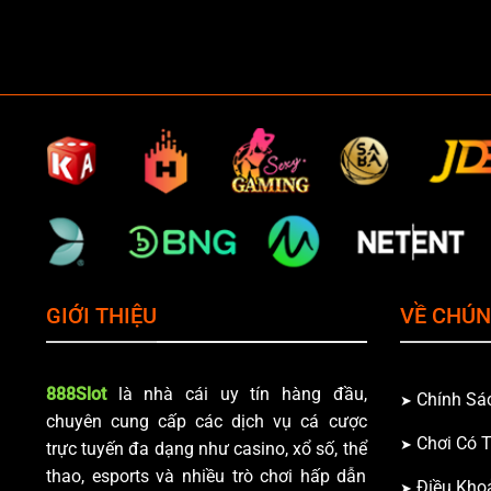
GIỚI THIỆU
VỀ CHÚN
888Slot
là nhà cái uy tín hàng đầu,
Chính Sá
chuyên cung cấp các dịch vụ cá cược
Chơi Có 
trực tuyến đa dạng như casino, xổ số, thể
thao, esports và nhiều trò chơi hấp dẫn
Điều Kho