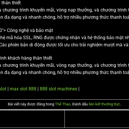
thân thiết
 chương trình khuyến mãi, vòng nạp thưởng, và chương trình 
n đa dạng và nhanh chóng, hỗ trợ nhiều phương thức thanh toá
00">
Công nghệ và bảo mật
hệ mã hóa SSL, RNG được chứng nhận và hệ thống bảo mật nhi
 Các phiên bản di động được tối ưu cho trải nghiệm mượt mà và
ình khách hàng thân thiết
 chương trình khuyến mãi, vòng nạp thưởng, và chương trình 
n đa dạng và nhanh chóng, hỗ trợ nhiều phương thức thanh toá
slot
|
max slot 888
|
888 slot machines
|
Bài viết này được đăng trong
Thể Thao
. Đánh dấu
liên kết thường trực
.