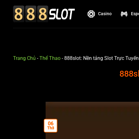
Bỏ
qua
Casino
Esp
nội
dung
Trang Chủ
-
Thể Thao
-
888slot: Nền tảng Slot Trực Tuyế
888sl
06
Th3