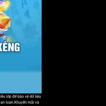
u lớp để bảo vệ dữ liệu
 an toàn.
Khuyến mãi và