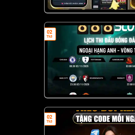
S
Trong kỷ nguyên số hóa, thói quen ghi lô đề qua trung gi
thống sảnh cược
xo so
tối ưu hóa trải nghiệm người dùng
02
thực hiện tự động, tiền thưởng cộng trực tiếp vào tài khoả
Th3
Chúng tôi hợp tác với các nhà cung cấp sảnh cược xổ số 
chơi mới hay cao thủ lâu năm, giao diện thân thiện của 8
Hệ 
Đến với
, người chơi sẽ bị choáng ngợp bởi sự phong phú 
Đây là linh hồn của sảnh cược. Dựa trên kết quả quay thư
02
Th3