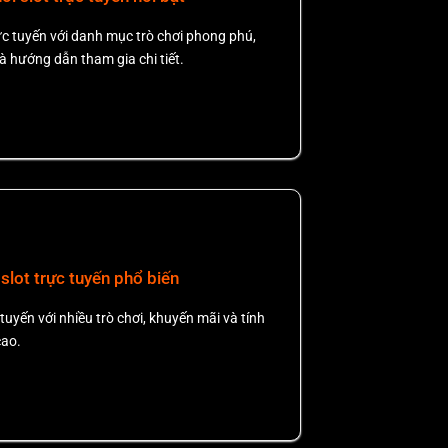
o).
ực tuyến với danh mục trò chơi phong phú,
 hướng dẫn tham gia chi tiết.
i.
tân thủ.
slot trực tuyến phổ biến
c tuyến với nhiều trò chơi, khuyến mãi và tính
cao.