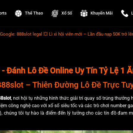
orts
Thể Thao
Xổ Số
Khuyến Mãi
slot legal 💥 Lì xì hội viên mới – Lần đầu nạp 50K trở lên – 
 - Đánh Lô Đề Online Uy Tín Tỷ Lệ 1 
888slot – Thiên Đường Lô Đề Trực Tu
8slot
, nơi hội tụ những hình thức giải trí quay số trúng thưởng
ệm công nghệ cao với xổ số siêu tốc và các trò chơi number ga
99), chúng tôi tự hào là điểm đến lý tưởng cho các tín đồ đam