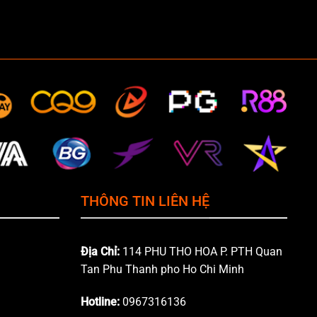
THÔNG TIN LIÊN HỆ
Địa Chỉ:
114 PHU THO HOA P. PTH Quan
Tan Phu Thanh pho Ho Chi Minh
ng linh hoạt từ 1 giây, 45 giây, 1 phút đến 5 phút, bạn có
Hotline:
0967316136
) đạt chuẩn quốc tế, đảm bảo không có sự can thiệp của