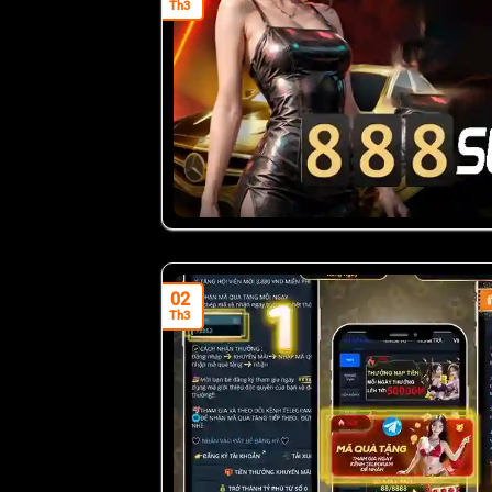
Th3
Mục Lục
02
Th3