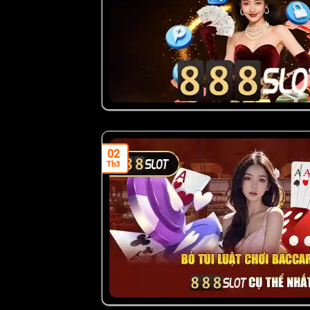
Đá
B
Lô trượt
02
Th3