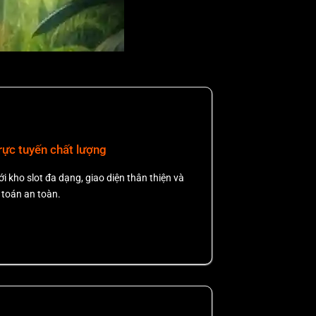
trực tuyến chất lượng
i kho slot đa dạng, giao diện thân thiện và
toán an toàn.