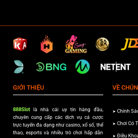
GIỚI THIỆU
VỀ CHÚN
888Slot
là nhà cái uy tín hàng đầu,
Chính Sá
chuyên cung cấp các dịch vụ cá cược
Chơi Có 
trực tuyến đa dạng như casino, xổ số, thể
Nếu bạn không muốn chờ đợi 24h để biết kết quả, Xổ Số 
thao, esports và nhiều trò chơi hấp dẫn
thể tham gia hàng trăm ván cược mỗi ngày. Kết quả đượ
Điều Kho