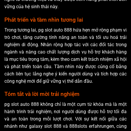
vững của hệ sinh thái này.
Phát triển và tầm nhìn tương lai
Trong tương lai, pg slot auto 888 hứa hẹn mở rộng phạm vi
trò chơi, tăng cường tính năng an toàn và tối ưu hoá trải
nghiệm di động. Nhân rộng hợp tác với các đối tác trong
ngành và nâng cao chất lượng dịch vụ hỗ trợ khách hàng
là mục tiêu trọng tâm, kèm theo cam kết trách nhiệm xã hội
và phát triển toàn cầu. Tầm nhìn này được củng cố bằng
cách liên tục lắng nghe ý kiến người dùng và tích hợp các
công nghệ mới để giữ vững vị thế dẫn đầu.
Tóm tắt và lời mời trải nghiệm
pg slot auto 888 không chỉ là một cụm từ khóa mà là một
hành trình trải nghiệm, nơi người dùng được hỗ trợ tối đa
và an toàn trong mỗi lượt chơi. Với sự kết nối giữa các
nhánh như galaxy slot 888 và 888slots erfahrungen, cùng