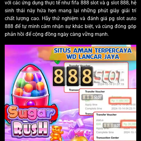
với các ứng dụng thực tế như fifa 888 slot và g slot 888, hệ
sinh thái này hứa hẹn mang lại những phút giây giải trí
chất lượng cao. Hãy thử nghiệm và đánh giá pg slot auto
888 để tự mình cảm nhận sự khác biệt, và cùng đóng góp
phản hồi để cộng đồng ngày càng vững mạnh.