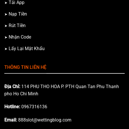
Tải App
Nạp Tiền
Rút Tiền
Nhận Code
Lấy Lại Mật Khẩu
THÔNG TIN LIÊN HỆ
Địa Chỉ:
114 PHU THO HOA P. PTH Quan Tan Phu Thanh
pho Ho Chi Minh
Hotline:
0967316136
Email:
888slot@wettingblog.com