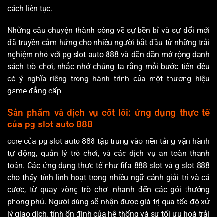
cách liên tục.
Những câu chuyện thành công về sự bền bỉ và sự đổi mới
đã truyền cảm hứng cho nhiều người bắt đầu từ những trải
nghiệm nhỏ với pg slot auto 888 và dần dần mở rộng danh
sách trò chơi, nhắc nhở chúng ta rằng mỗi bước tiến đều
có ý nghĩa riêng trong hành trình của một thương hiệu
game đẳng cấp.
Sản phẩm và dịch vụ cốt lõi: ứng dụng thực tế
của pg slot auto 888
core của pg slot auto 888 tập trung vào nền tảng vận hành
tự động, quản lý trò chơi, và các dịch vụ an toàn thanh
toán. Các ứng dụng thực tế như fifa 888 slot và g slot 888
cho thấy tính linh hoạt trong nhiều ngữ cảnh giải trí và cá
cược, từ quay vòng trò chơi nhanh đến các gói thưởng
phong phú. Người dùng sẽ nhận được giá trị qua tốc độ xử
lý giao dịch, tính ổn định của hệ thống và sự tối ưu hoá trải