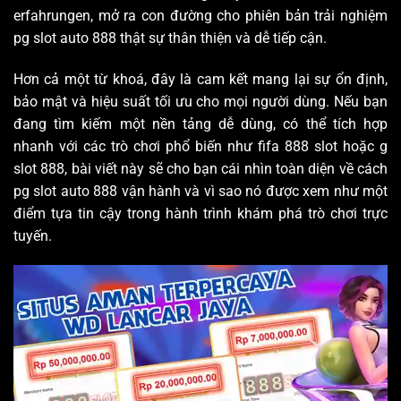
erfahrungen, mở ra con đường cho phiên bản trải nghiệm
pg slot auto 888 thật sự thân thiện và dễ tiếp cận.
Hơn cả một từ khoá, đây là cam kết mang lại sự ổn định,
bảo mật và hiệu suất tối ưu cho mọi người dùng. Nếu bạn
đang tìm kiếm một nền tảng dễ dùng, có thể tích hợp
nhanh với các trò chơi phổ biến như fifa 888 slot hoặc g
slot 888, bài viết này sẽ cho bạn cái nhìn toàn diện về cách
pg slot auto 888 vận hành và vì sao nó được xem như một
điểm tựa tin cậy trong hành trình khám phá trò chơi trực
tuyến.