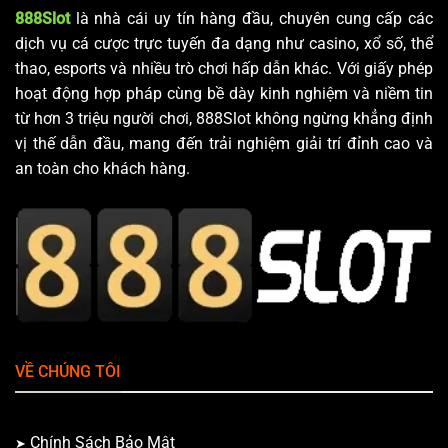
888Slot
là nhà cái uy tín hàng đầu, chuyên cung cấp các
dịch vụ cá cược trực tuyến đa dạng như casino, xổ số, thể
thao, esports và nhiều trò chơi hấp dẫn khác. Với giấy phép
hoạt động hợp pháp cùng bề dày kinh nghiệm và niềm tin
từ hơn 3 triệu người chơi, 888Slot không ngừng khẳng định
vị thế dẫn đầu, mang đến trải nghiệm giải trí đỉnh cao và
an toàn cho khách hàng.
VỀ CHÚNG TÔI
Chính Sách Bảo Mật