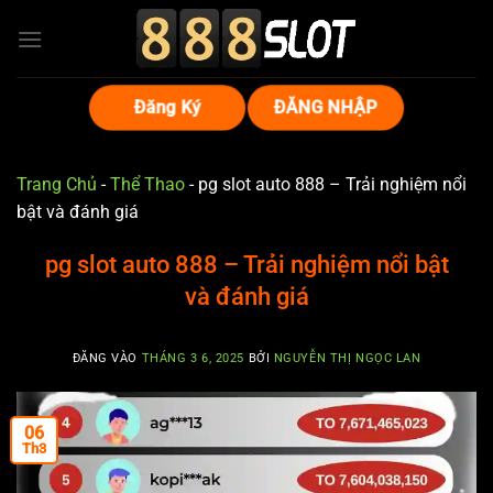
Bỏ
qua
nội
dung
Đăng Ký
ĐĂNG NHẬP
Trang Chủ
-
Thể Thao
-
pg slot auto 888 – Trải nghiệm nổi
bật và đánh giá
pg slot auto 888 – Trải nghiệm nổi bật
và đánh giá
ĐĂNG VÀO
THÁNG 3 6, 2025
BỞI
NGUYỄN THỊ NGỌC LAN
06
Th3