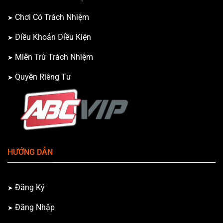
Chơi Có Trách Nhiệm
Điều Khoản Điều Kiện
Miễn Trừ Trách Nhiệm
Quyền Riêng Tư
HƯỚNG DẪN
Đăng Ký
Đăng Nhập