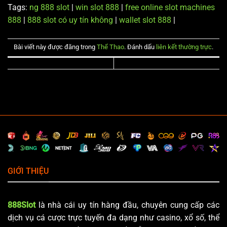
Tags:
ng 888 slot
|
win slot 888
|
free online slot machines
888
|
888 slot có uy tín không
|
wallet slot 888
|
Bài viết này được đăng trong
Thể Thao
. Đánh dấu
liên kết thường trực
.
GIỚI THIỆU
888Slot
là nhà cái uy tín hàng đầu, chuyên cung cấp các
dịch vụ cá cược trực tuyến đa dạng như casino, xổ số, thể