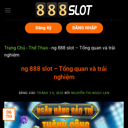
Bỏ
qua
nội
dung
Đăng Ký
ĐĂNG NHẬP
Trang Chủ
-
Thể Thao
-
ng 888 slot – Tổng quan và trải
nghiệm
ng 888 slot – Tổng quan và trải
nghiệm
ĐĂNG VÀO
THÁNG 3 6, 2025
BỞI
NGUYỄN THỊ NGỌC LAN
06
Th3