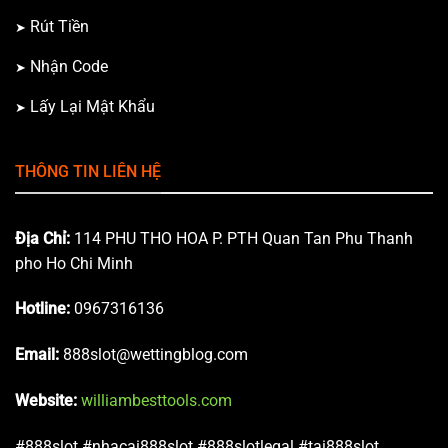
Rút Tiền
Nhận Code
Lấy Lại Mật Khẩu
THÔNG TIN LIÊN HỆ
Địa Chỉ:
114 PHU THO HOA P. PTH Quan Tan Phu Thanh
pho Ho Chi Minh
Hotline:
0967316136
Email:
888slot@wettingblog.com
Website:
williambesttools.com
#888slot #nhacai888slot #888slotlegal #tai888slot