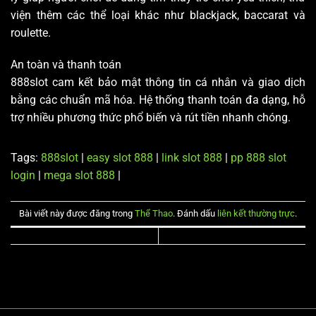
viện thêm các thể loại khác như blackjack, baccarat và
roulette.
An toàn và thanh toán
888slot cam kết bảo mật thông tin cá nhân và giao dịch
bằng các chuẩn mã hóa. Hệ thống thanh toán đa dạng, hỗ
trợ nhiều phương thức phổ biến và rút tiền nhanh chóng.
Tags:
888slot
|
easy slot 888
|
link slot 888
|
pp 888 slot
login
|
mega slot 888
|
Bài viết này được đăng trong
Thể Thao
. Đánh dấu
liên kết thường trực
.