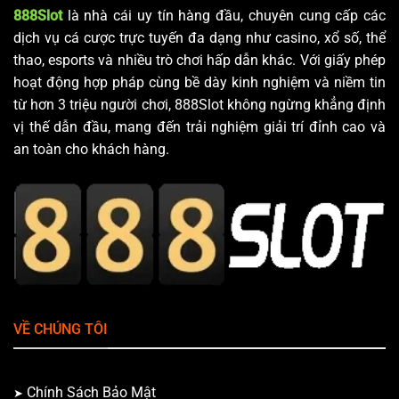
888Slot
là nhà cái uy tín hàng đầu, chuyên cung cấp các
dịch vụ cá cược trực tuyến đa dạng như casino, xổ số, thể
thao, esports và nhiều trò chơi hấp dẫn khác. Với giấy phép
hoạt động hợp pháp cùng bề dày kinh nghiệm và niềm tin
từ hơn 3 triệu người chơi, 888Slot không ngừng khẳng định
vị thế dẫn đầu, mang đến trải nghiệm giải trí đỉnh cao và
an toàn cho khách hàng.
VỀ CHÚNG TÔI
Chính Sách Bảo Mật