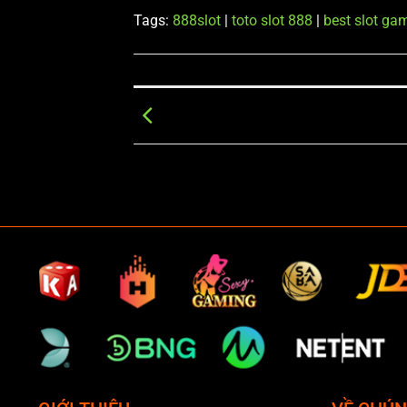
Tags:
888slot
|
toto slot 888
|
best slot ga