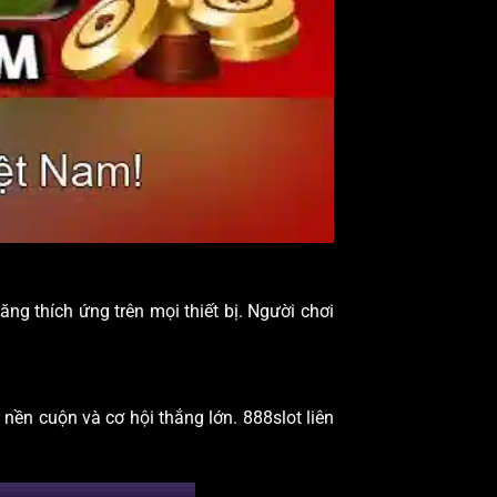
ăng thích ứng trên mọi thiết bị. Người chơi
nền cuộn và cơ hội thắng lớn. 888slot liên