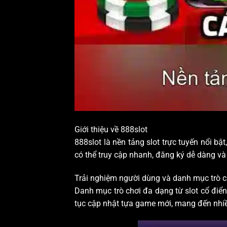
Giới thiệu về 888slot
888slot là nền tảng slot trực tuyến nổi bậ
có thể truy cập nhanh, đăng ký dễ dàng và 
Trải nghiệm người dùng và danh mục trò c
Danh mục trò chơi đa dạng từ slot cổ điển
tục cập nhật tựa game mới, mang đến nhiều