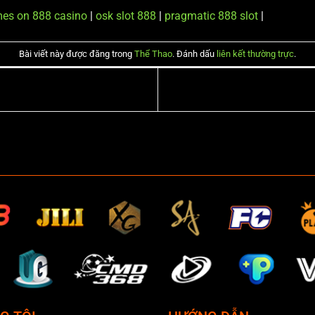
mes on 888 casino
|
osk slot 888
|
pragmatic 888 slot
|
Bài viết này được đăng trong
Thể Thao
. Đánh dấu
liên kết thường trực
.