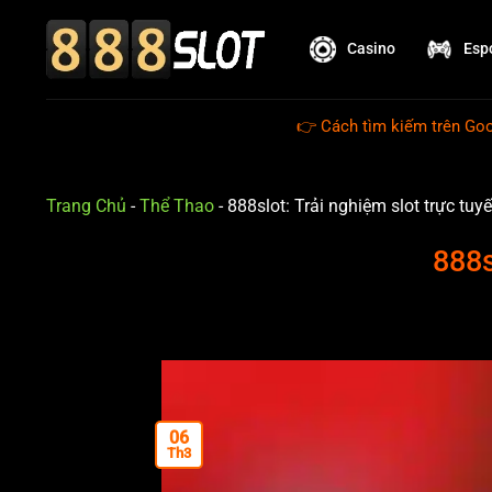
Bỏ
qua
Casino
Esp
nội
dung
👉 Cách tìm kiếm trên Google: 888slot le
Trang Chủ
-
Thể Thao
-
888slot: Trải nghiệm slot trực tuy
888s
06
Th3