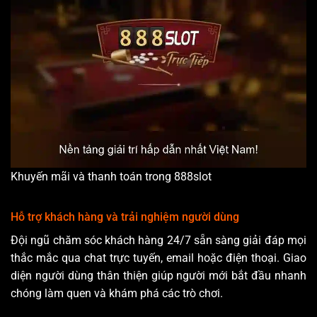
Khuyến mãi và thanh toán trong 888slot
Hỗ trợ khách hàng và trải nghiệm người dùng
Đội ngũ chăm sóc khách hàng 24/7 sẵn sàng giải đáp mọi
thắc mắc qua chat trực tuyến, email hoặc điện thoại. Giao
diện người dùng thân thiện giúp người mới bắt đầu nhanh
chóng làm quen và khám phá các trò chơi.