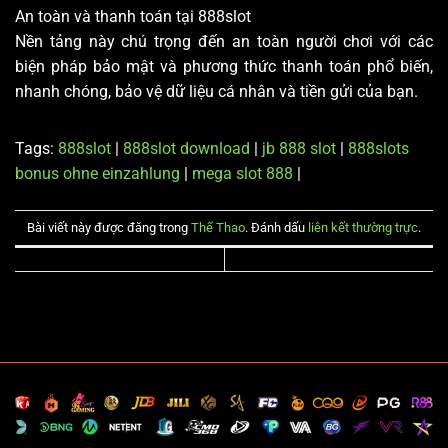
An toàn và thanh toán tại 888slot
Nền tảng này chú trọng đến an toàn người chơi với các
biện pháp bảo mật và phương thức thanh toán phổ biến,
nhanh chóng, bảo vệ dữ liệu cá nhân và tiền gửi của bạn.
Tags:
888slot
|
888slot download
|
jb 888 slot
|
888slots
bonus ohne einzahlung
|
mega slot 888
|
Bài viết này được đăng trong
Thể Thao
. Đánh dấu
liên kết thường trực
.