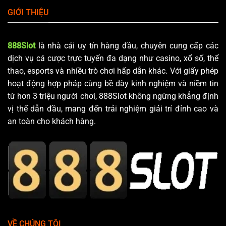
GIỚI THIỆU
888Slot
là nhà cái uy tín hàng đầu, chuyên cung cấp các
dịch vụ cá cược trực tuyến đa dạng như casino, xổ số, thể
thao, esports và nhiều trò chơi hấp dẫn khác. Với giấy phép
hoạt động hợp pháp cùng bề dày kinh nghiệm và niềm tin
từ hơn 3 triệu người chơi, 888Slot không ngừng khẳng định
vị thế dẫn đầu, mang đến trải nghiệm giải trí đỉnh cao và
an toàn cho khách hàng.
VỀ CHÚNG TÔI