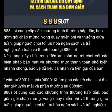
888slot cung cấp các chương trình thưởng hấp dẫn, bao
gồm gói chào mừng, vòng quay miễn phí và thưởng giữa
tuần, giúp người chơi tối ưu hóa ngân sách và trải
nghiệm.
An toàn và thanh toán tại 888slot
Nền tảng này chú trọng đến an toàn người chơi với các
biện pháp bảo mật và phương thức thanh toán phổ biến,
nhanh chóng, bảo vệ dữ liệu cá nhân và tiền gửi của bạn.
" width="800" height="400">
Khám phá các trò chơi slot đa
dạng
Khuyến mãi và phần thưởng tại 888slot
888slot cung cấp các chương trình thưởng hấp dẫn, bao
gồm gói chào mừng, vòng quay miễn phí và thưởng giữa
tuần, giúp người chơi tối ưu hóa ngân sách và trải nghiệm.