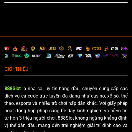
GIỚI THIỆU
888Slot
là nhà cái uy tín hàng đầu, chuyên cung cấp các
dịch vụ cá cược trực tuyến đa dạng như casino, xổ số, thể
thao, esports và nhiều trò chơi hấp dẫn khác. Với giấy phép
hoạt động hợp pháp cùng bề dày kinh nghiệm và niềm tin
từ hơn 3 triệu người chơi, 888Slot không ngừng khẳng định
vị thế dẫn đầu, mang đến trải nghiệm giải trí đỉnh cao và