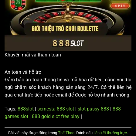
Khuyến mãi và thanh toán
An toàn và hỗ trợ
Đảm bảo an toàn thông tin và mã hoá dữ liệu, cùng với đội
ngũ chăm sóc khách hàng sẵn sàng 24/7. Có thể liên hệ
qua chat trực tiếp hoặc email để được hỗ trợ nhanh chóng.
Tags:
888slot
|
semesta 888 slot
|
slot pussy 888
|
888
games slot
|
888 gold slot free play
|
Bài viết này được đăng trong
Thể Thao
. Đánh dấu
liên kết thường trực
.