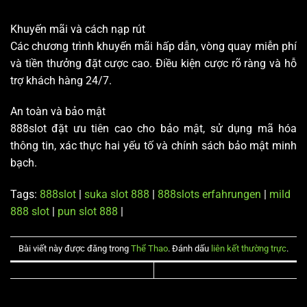
Khuyến mãi và cách nạp rút
Các chương trình khuyến mãi hấp dẫn, vòng quay miễn phí
và tiền thưởng đặt cược cao. Điều kiện cược rõ ràng và hỗ
trợ khách hàng 24/7.
An toàn và bảo mật
888slot đặt ưu tiên cao cho bảo mật, sử dụng mã hóa
thông tin, xác thực hai yếu tố và chính sách bảo mật minh
bạch.
Tags:
888slot
|
suka slot 888
|
888slots erfahrungen
|
mild
888 slot
|
pun slot 888
|
Bài viết này được đăng trong
Thể Thao
. Đánh dấu
liên kết thường trực
.