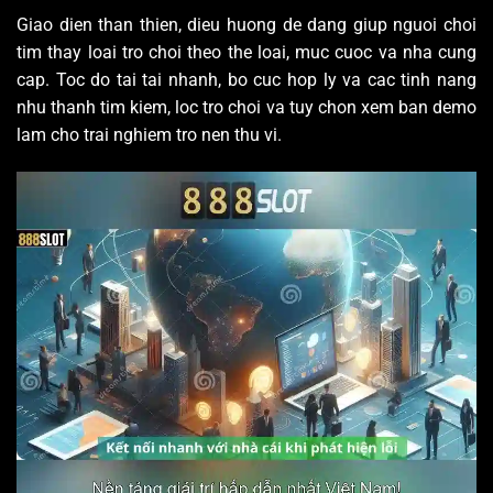
Giao dien than thien, dieu huong de dang giup nguoi choi
tim thay loai tro choi theo the loai, muc cuoc va nha cung
cap. Toc do tai tai nhanh, bo cuc hop ly va cac tinh nang
nhu thanh tim kiem, loc tro choi va tuy chon xem ban demo
lam cho trai nghiem tro nen thu vi.