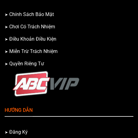
Chính Sách Bảo Mật
Chơi Có Trách Nhiệm
Điều Khoản Điều Kiện
Miễn Trừ Trách Nhiệm
Quyền Riêng Tư
HƯỚNG DẪN
Đăng Ký