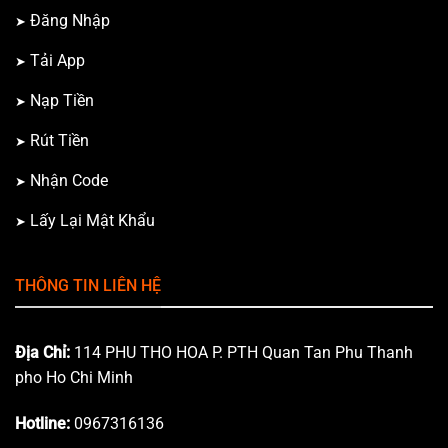
Đăng Nhập
Tải App
Nạp Tiền
Rút Tiền
Nhận Code
Lấy Lại Mật Khẩu
THÔNG TIN LIÊN HỆ
Địa Chỉ:
114 PHU THO HOA P. PTH Quan Tan Phu Thanh
pho Ho Chi Minh
Hotline:
0967316136