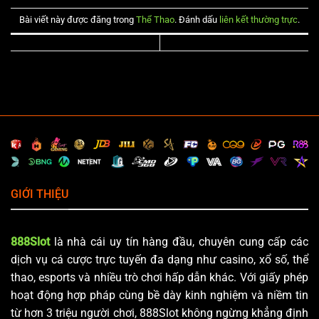
Bài viết này được đăng trong
Thể Thao
. Đánh dấu
liên kết thường trực
.
GIỚI THIỆU
888Slot
là nhà cái uy tín hàng đầu, chuyên cung cấp các
dịch vụ cá cược trực tuyến đa dạng như casino, xổ số, thể
thao, esports và nhiều trò chơi hấp dẫn khác. Với giấy phép
hoạt động hợp pháp cùng bề dày kinh nghiệm và niềm tin
từ hơn 3 triệu người chơi, 888Slot không ngừng khẳng định