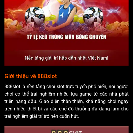
Giới thiệu về 888slot
888slot là nền tảng chơi slot trực tuyến phổ biến, nơi người
chơi có thể trải nghiệm nhiều tựa game từ các nhà phát
triển hàng đầu. Giao diện thân thiện, khả năng chơi ngay
trên nhiều thiết bị và các chế độ thưởng đa dạng làm cho
trải nghiệm giải trí trở nên cuốn hút.