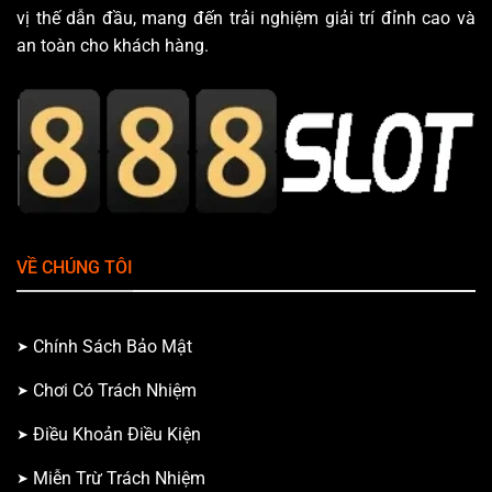
vị thế dẫn đầu, mang đến trải nghiệm giải trí đỉnh cao và
an toàn cho khách hàng.
VỀ CHÚNG TÔI
Chính Sách Bảo Mật
Chơi Có Trách Nhiệm
Điều Khoản Điều Kiện
Miễn Trừ Trách Nhiệm