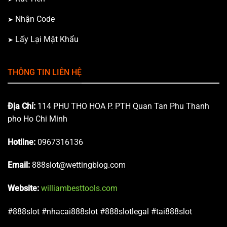
Nhận Code
Lấy Lại Mật Khẩu
THÔNG TIN LIÊN HỆ
Địa Chỉ:
114 PHU THO HOA P. PTH Quan Tan Phu Thanh
pho Ho Chi Minh
Hotline:
0967316136
Email:
888slot@wettingblog.com
Website:
williambesttools.com
#888slot #nhacai888slot #888slotlegal #tai888slot