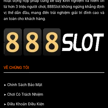
hoạt động hợp pháp cùng bề dày kinh nghiệm và niềm tin
từ hơn 3 triệu người chơi, 888Slot không ngừng khẳng định
vị thế dẫn đầu, mang đến trải nghiệm giải trí đỉnh cao và
an toàn cho khách hàng.
VỀ CHÚNG TÔI
Chính Sách Bảo Mật
Chơi Có Trách Nhiệm
Điều Khoản Điều Kiện