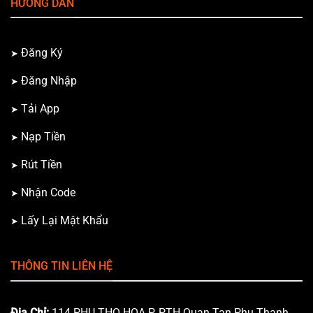
HƯỚNG DẪN
Đăng Ký
Đăng Nhập
Tải App
Nạp Tiền
Rút Tiền
Nhận Code
Lấy Lại Mật Khẩu
THÔNG TIN LIÊN HỆ
Địa Chỉ:
114 PHU THO HOA P. PTH Quan Tan Phu Thanh