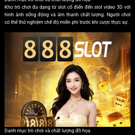
Kho trò chơi đa dạng từ slot cổ điển đến slot video 3D với
hình ảnh sống động và âm thanh chất lượng. Người chơi
có thể thử nghiệm chế độ miễn phí trước khi cược thực sự.
Danh mục trò chơi và chất lượng đồ họa