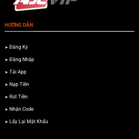
HƯỚNG DẪN
Đăng Ký
Đăng Nhập
Tải App
Nạp Tiền
Rút Tiền
Nhận Code
Lấy Lại Mật Khẩu