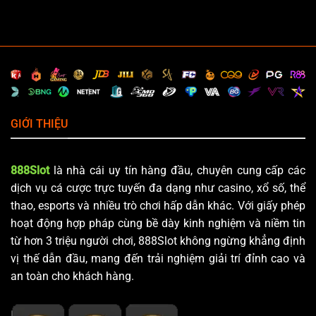
GIỚI THIỆU
888Slot
là nhà cái uy tín hàng đầu, chuyên cung cấp các
dịch vụ cá cược trực tuyến đa dạng như casino, xổ số, thể
thao, esports và nhiều trò chơi hấp dẫn khác. Với giấy phép
hoạt động hợp pháp cùng bề dày kinh nghiệm và niềm tin
từ hơn 3 triệu người chơi, 888Slot không ngừng khẳng định
vị thế dẫn đầu, mang đến trải nghiệm giải trí đỉnh cao và
an toàn cho khách hàng.