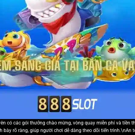
ên có các gói thưởng chào mừng, vòng quay miễn phí và tiền t
h bày rõ ràng, giúp người chơi dễ dàng theo dõi tiến trình.
\n
An t