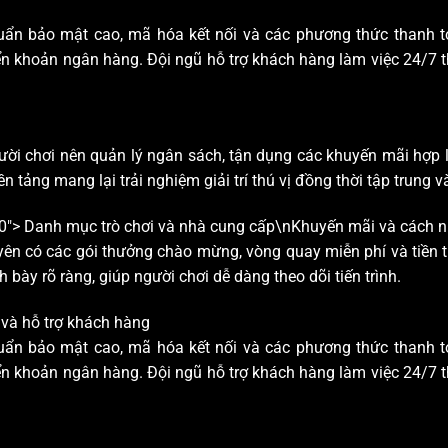
uẩn bảo mật cao, mã hóa kết nối và các phương thức thanh t
yển khoản ngân hàng. Đội ngũ hỗ trợ khách hàng làm việc 24/7 t
gười chơi nên quản lý ngân sách, tận dụng các khuyến mãi hợp l
Nền tảng mang lại trải nghiệm giải trí thú vị đồng thời tập trung 
00">
Danh mục trò chơi và nhà cung cấp\n
Khuyến mãi và cách 
ên có các gói thưởng chào mừng, vòng quay miễn phí và tiền 
h bày rõ ràng, giúp người chơi dễ dàng theo dõi tiến trình.
 và hỗ trợ khách hàng
uẩn bảo mật cao, mã hóa kết nối và các phương thức thanh t
yển khoản ngân hàng. Đội ngũ hỗ trợ khách hàng làm việc 24/7 t