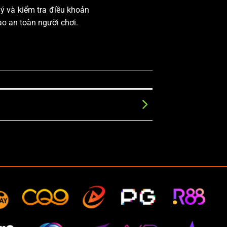
ý và kiểm tra điều khoản
vào an toàn người chơi.