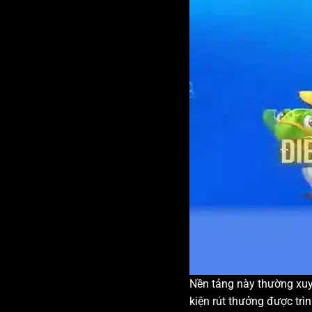
Nền tảng này thường xuy
kiện rút thưởng được trìn