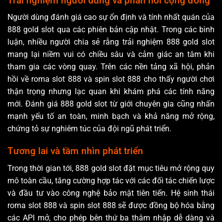
Trải nghiệm người dùng và phản hồi cộng đồng
Người dùng đánh giá cao sự ổn định và tính nhất quán của
888 gold slot qua các phiên bản cập nhật. Trong các bình
luận, nhiều người chia sẻ rằng trải nghiệm 888 gold slot
mang lại niềm vui có chiều sâu và cảm giác an tâm khi
tham gia các vòng quay. Trên các nền tảng xã hội, phản
hồi về roma slot 888 và spin slot 888 cho thấy người chơi
thận trọng nhưng lạc quan khi khám phá các tính năng
mới. Đánh giá 888 gold slot từ giới chuyên gia cũng nhấn
mạnh yếu tố an toàn, minh bạch và khả năng mở rộng,
chứng tỏ sự nghiêm túc của đội ngũ phát triển.
Tương lai và tầm nhìn phát triển
Trong thời gian tới, 888 gold slot đặt mục tiêu mở rộng quy
mô toàn cầu, tăng cường hợp tác với các đối tác chiến lược
và đầu tư vào công nghệ bảo mật tiên tiến. Hệ sinh thái
roma slot 888 và spin slot 888 sẽ được đồng bộ hóa bằng
các API mở, cho phép bên thứ ba thâm nhập dễ dàng và