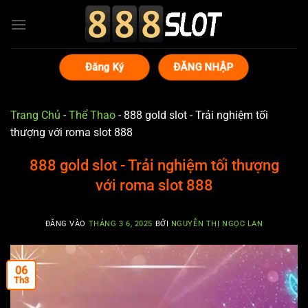
Bỏ
qua
nội
dung
Đăng Ký
ĐĂNG NHẬP
Trang Chủ
-
Thể Thao
-
888 gold slot - Trải nghiệm tối
thượng với roma slot 888
888 gold slot - Trải nghiệm tối thượng
với roma slot 888
ĐĂNG VÀO
THÁNG 3 6, 2025
BỞI
NGUYỄN THỊ NGỌC LAN
06
Th3