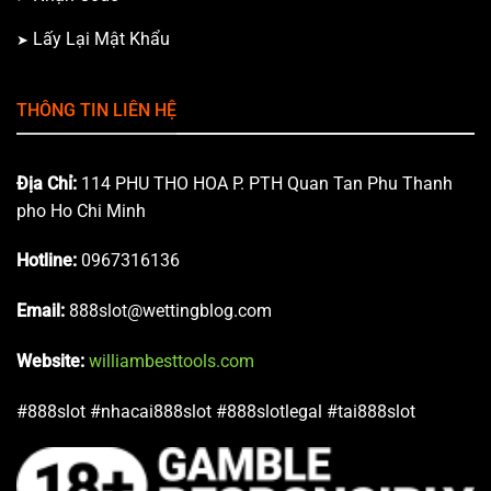
Lấy Lại Mật Khẩu
THÔNG TIN LIÊN HỆ
Địa Chỉ:
114 PHU THO HOA P. PTH Quan Tan Phu Thanh
pho Ho Chi Minh
Hotline:
0967316136
Email:
888slot@wettingblog.com
Website:
williambesttools.com
#888slot #nhacai888slot #888slotlegal #tai888slot